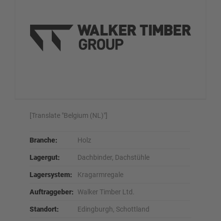
[Translate "Belgium (NL)"]
Branche:
Holz
Lagergut:
Dachbinder, Dachstühle
Lagersystem:
Kragarmregale
Auftraggeber:
Walker Timber Ltd.
Standort:
Edingburgh, Schottland