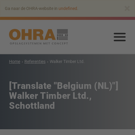
Naar
×
Ga naar de OHRA-website in
undefined
.
hoofdinhoud
springen
Naa
hoo
spr
Draagarmstellingen
Home
Referenties
Walker Timber Ltd.
Draagarmstelling met dak
Enkelzijdige draagarmstelling
[Translate "Belgium (NL)"]
Dubbelzijdige draagarmstelling
Walker Timber Ltd.,
Draagarmstellingen voor zware lasten
Schottland
Mobiele draagarmstellingen
Draagarmstellingen voor langgoed
Andere draagarmstelling uitvoeringen