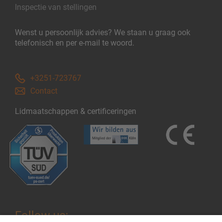
Inspectie van stellingen
Wenst u persoonlijk advies? We staan u graag ook
telefonisch en per e-mail te woord.
+3251-723767
Contact
Lidmaatschappen & certificeringen
Follow us: