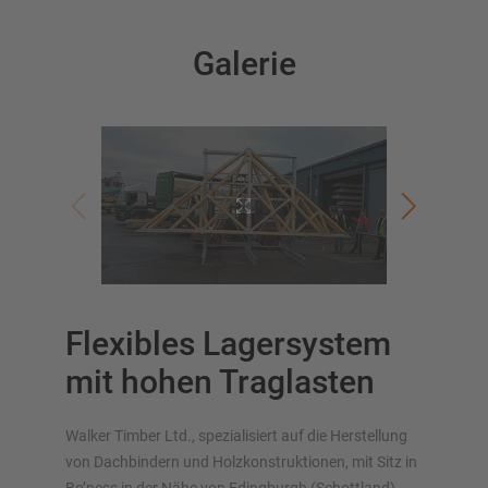
Galerie
OVERZICHT VAN OPSLAGSYSTEMEN
Palletstellingen
Verrijdbare stellingen
Automatische opslagsystemen
Stellingenhal
Systeemvloeren
Verticale opslag
Flexibles Lagersystem
mit hohen Traglasten
Plan uw stellingsysteem individueel met onze configurators
Walker Timber Ltd., spezialisiert auf die Herstellung
– inclusief directe aanvraag
von Dachbindern und Holzkonstruktionen, mit Sitz in