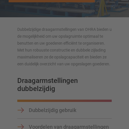
Andere draagarmstelling uitvoeringen
Dubbelzijdige draagarmstellingen van OHRA bieden u
de mogelijkheid om uw opslagruimte optimaal te
benutten en uw goederen efficiënt te organiseren.
Met hun robuuste constructie en dubbele zijlading
maximaliseren ze de opslagcapaciteit en bieden ze
OVERZICHT VAN OPSLAGSYSTEMEN
een duidelijk overzicht van uw opgeslagen goederen.
Palletstellingen
Draagarmstellingen
Verrijdbare stellingen
dubbelzijdig
Automatische opslagsystemen
Stellingenhal
Systeemvloeren
Dubbelzijdig gebruik
Verticale opslag
Voordelen van draagarmstellingen