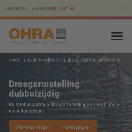
Naar
×
Ga naar de OHRA-website in
undefined
.
hoofdinhoud
springen
Naa
hoo
spr
Home
Draagarmstellingen
Dubbelzijdige draagarmstelling
Draagarmstellingen
Draagarmstelling
Draagarmstelling met dak
dubbelzijdig
Enkelzijdige draagarmstelling
Ruimtebesparende draagarmstellingen voor binnen-
Dubbelzijdige draagarmstelling
en buitenopslag
Draagarmstellingen voor zware lasten
Mobiele draagarmstellingen
Offerte aanvragen
Adviesgesprek
Draagarmstellingen voor langgoed