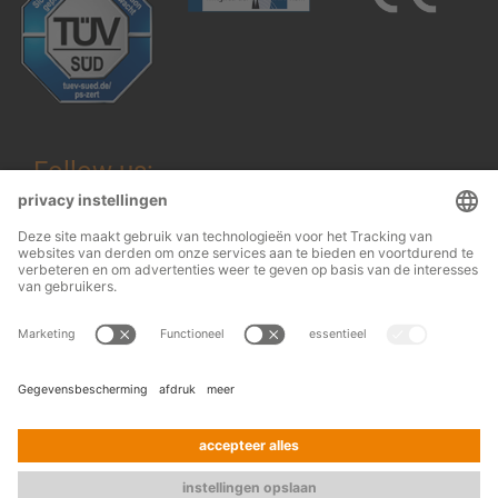
Follow us:
Wettelijke informatie
© 2026
OHRA
Algemene voorwaarden
Regalanlagen
Terms and conditions of assembly
GmbH
Gegevensbescherming
Contact
Press