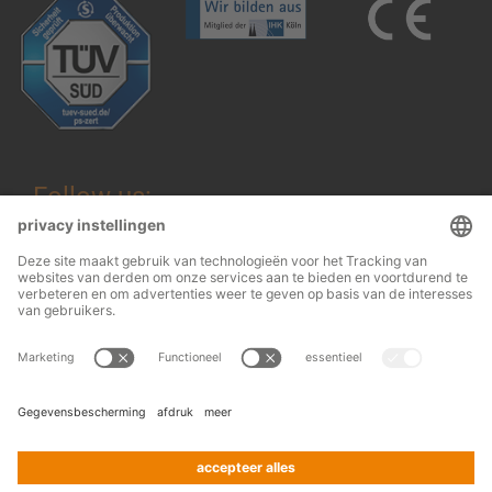
Follow us:
Wettelijke informatie
© 2026
OHRA
Algemene voorwaarden
Regalanlagen
Terms and conditions of assembly
GmbH
Gegevensbescherming
Contact