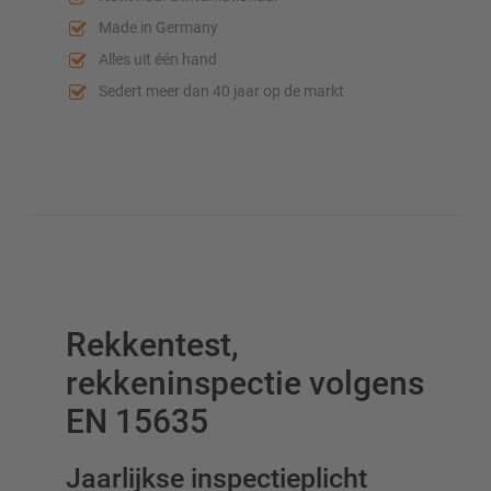
Verticale opslag
Made in Germany
Alles uit één hand
Sedert meer dan 40 jaar op de markt
Plan uw stellingsysteem individueel met onze configurators
– inclusief directe aanvraag
Configureer stelling nu
Rekkentest,
rekkeninspectie volgens
EN 15635
Jaarlijkse inspectieplicht