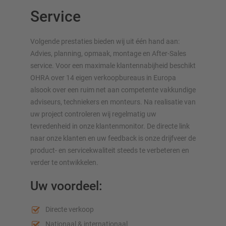
Draagarmstellingen voor langgoed
Service
Andere draagarmstelling uitvoeringen
Volgende prestaties bieden wij uit één hand aan:
Advies, planning, opmaak, montage en After-Sales
service. Voor een maximale klantennabijheid beschikt
OHRA over 14 eigen verkoopbureaus in Europa
alsook over een ruim net aan competente vakkundige
adviseurs, techniekers en monteurs. Na realisatie van
uw project controleren wij regelmatig uw
tevredenheid in onze klantenmonitor. De directe link
OVERZICHT VAN OPSLAGSYSTEMEN
naar onze klanten en uw feedback is onze drijfveer de
product- en servicekwaliteit steeds te verbeteren en
Palletstellingen
verder te ontwikkelen.
Verrijdbare stellingen
Uw voordeel:
Automatische opslagsystemen
Stellingenhal
Directe verkoop
Systeemvloeren
Nationaal & internationaal