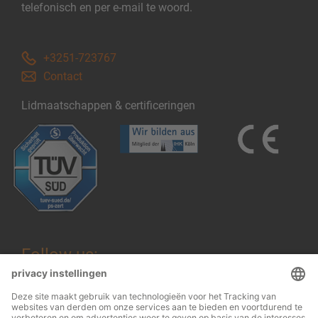
telefonisch en per e-mail te woord.
+3251-723767
Contact
Lidmaatschappen & certificeringen
Follow us: