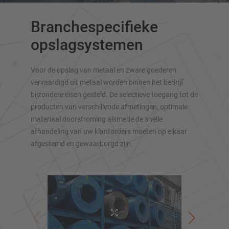
Draagarmstellingen voor zware lasten
Branchespecifieke
Mobiele draagarmstellingen
Draagarmstellingen voor langgoed
opslagsystemen
Andere draagarmstelling uitvoeringen
Voor de opslag van metaal en zware goederen
vervaardigd uit metaal worden binnen het bedrijf
bijzondere eisen gesteld. De selectieve toegang tot de
producten van verschillende afmetingen, optimale
materiaal doorstroming alsmede de snelle
afhandeling van uw klantorders moeten op elkaar
afgestemd en gewaarborgd zijn.
OVERZICHT VAN OPSLAGSYSTEMEN
Palletstellingen