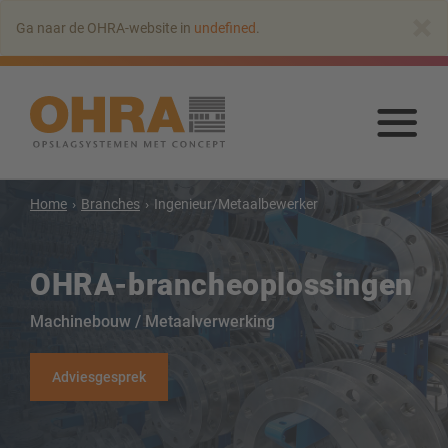
Naar
×
Ga naar de OHRA-website in
undefined
.
hoofdinhoud
springen
Naa
hoo
spr
Home
Branches
Ingenieur/Metaalbewerker
OHRA-brancheoplossingen
Machinebouw / Metaalverwerking
Draagarmstellingen
Adviesgesprek
Draagarmstelling met dak
Enkelzijdige draagarmstelling
Dubbelzijdige draagarmstelling