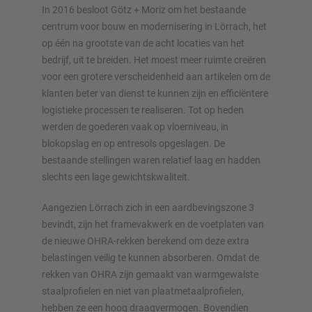
In 2016 besloot Götz + Moriz om het bestaande
centrum voor bouw en modernisering in Lörrach, het
Configureer stelling nu
op één na grootste van de acht locaties van het
bedrijf, uit te breiden. Het moest meer ruimte creëren
voor een grotere verscheidenheid aan artikelen om de
klanten beter van dienst te kunnen zijn en efficiëntere
logistieke processen te realiseren. Tot op heden
werden de goederen vaak op vloerniveau, in
blokopslag en op entresols opgeslagen. De
bestaande stellingen waren relatief laag en hadden
slechts een lage gewichtskwaliteit.
Aangezien Lörrach zich in een aardbevingszone 3
bevindt, zijn het framevakwerk en de voetplaten van
de nieuwe OHRA-rekken berekend om deze extra
belastingen veilig te kunnen absorberen. Omdat de
rekken van OHRA zijn gemaakt van warmgewalste
staalprofielen en niet van plaatmetaalprofielen,
hebben ze een hoog draagvermogen. Bovendien