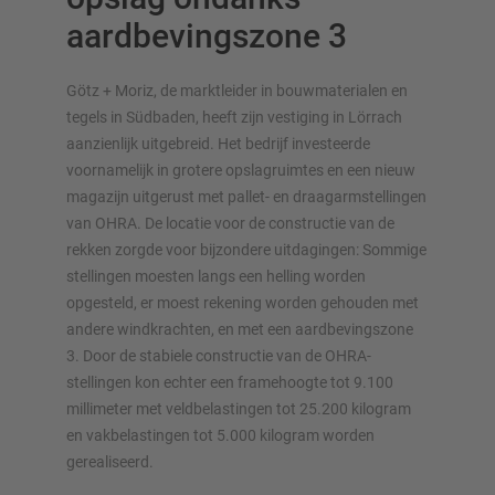
aardbevingszone 3
Götz + Moriz, de marktleider in bouwmaterialen en
tegels in Südbaden, heeft zijn vestiging in Lörrach
aanzienlijk uitgebreid. Het bedrijf investeerde
OVERZICHT VAN OPSLAGSYSTEMEN
voornamelijk in grotere opslagruimtes en een nieuw
Palletstellingen
magazijn uitgerust met pallet- en draagarmstellingen
van OHRA. De locatie voor de constructie van de
Verrijdbare stellingen
rekken zorgde voor bijzondere uitdagingen: Sommige
Automatische opslagsystemen
stellingen moesten langs een helling worden
Stellingenhal
opgesteld, er moest rekening worden gehouden met
Systeemvloeren
andere windkrachten, en met een aardbevingszone
Verticale opslag
3. Door de stabiele constructie van de OHRA-
stellingen kon echter een framehoogte tot 9.100
millimeter met veldbelastingen tot 25.200 kilogram
en vakbelastingen tot 5.000 kilogram worden
Plan uw stellingsysteem individueel met onze configurators
gerealiseerd.
– inclusief directe aanvraag