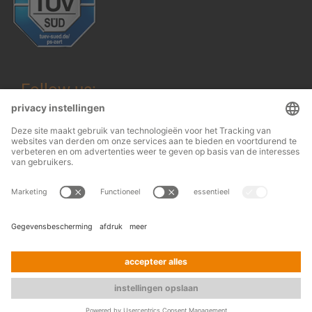
Follow us:
Wettelijke informatie
© 2026
OHRA
Algemene voorwaarden
Regalanlagen
Terms and conditions of assembly
GmbH
Gegevensbescherming
Contact
Press