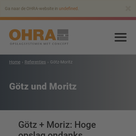
Naar
×
Ga naar de OHRA-website in
undefined
.
hoofdinhoud
springen
Naa
hoo
spr
Home
Referenties
Götz-Moritz
Draagarmstellingen
Draagarmstelling met dak
Götz und Moritz
Enkelzijdige draagarmstelling
Dubbelzijdige draagarmstelling
Draagarmstellingen voor zware lasten
Mobiele draagarmstellingen
Draagarmstellingen voor langgoed
Götz + Moriz: Hoge
Andere draagarmstelling uitvoeringen
opslag ondanks