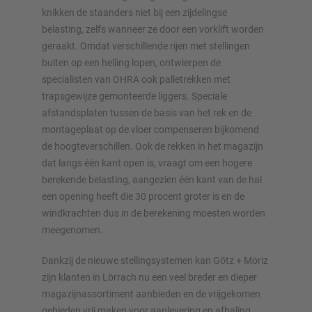
knikken de staanders niet bij een zijdelingse
belasting, zelfs wanneer ze door een vorklift worden
geraakt. Omdat verschillende rijen met stellingen
buiten op een helling lopen, ontwierpen de
specialisten van OHRA ook palletrekken met
trapsgewijze gemonteerde liggers. Speciale
afstandsplaten tussen de basis van het rek en de
montageplaat op de vloer compenseren bijkomend
de hoogteverschillen. Ook de rekken in het magazijn
dat langs één kant open is, vraagt om een hogere
berekende belasting, aangezien één kant van de hal
een opening heeft die 30 procent groter is en de
windkrachten dus in de berekening moesten worden
meegenomen.
Dankzij de nieuwe stellingsystemen kan Götz + Moriz
zijn klanten in Lörrach nu een veel breder en dieper
magazijnassortiment aanbieden en de vrijgekomen
gebieden vrij maken voor aanlevering en afhaling.