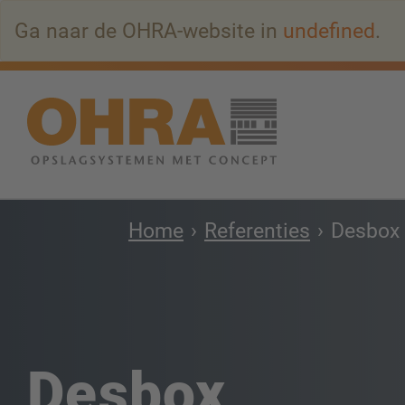
Naar
Ga naar de OHRA-website in
undefined
.
hoofdinhoud
springen
Home
Referenties
Desbox
Desbox