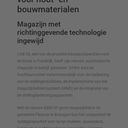
bouwmaterialen
Andere draagarmstelling uitvoeringen
Magazijn met
richtinggevende technologie
ingewijd
CAB 56, een van de grootste inkoopcoöperaties voor
de bouw in Frankrijk, heeft zijn nieuwe, automatische
OVERZICHT VAN OPSLAGSYSTEMEN
magazijn in bedrijf genomen. OHRA was als
hoofdaannemer verantwoordelijk voor de realisering
Palletstellingen
van de stellinginstallaties, de implementatie van het
Verrijdbare stellingen
magazijnbeheersysteem (WMS) en de integratie van
Automatische opslagsystemen
de stellingbedieningsapparaten.
Stellingenhal
Met de nieuwe 4500 m² grote magazijnhal in de
Systeemvloeren
gemeente Plescop in Bretagne kon het coöperatief de
Verticale opslag
opslagcapaciteit voor lange stukken, spaanplaat,