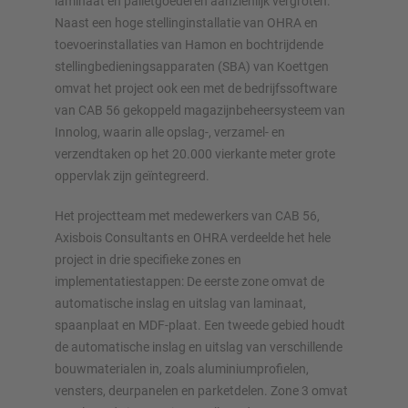
laminaat en palletgoederen aanzienlijk vergroten.
Naast een hoge stellinginstallatie van OHRA en
toevoerinstallaties van Hamon en bochtrijdende
Plan uw stellingsysteem individueel met onze configurators
stellingbedieningsapparaten (SBA) van Koettgen
– inclusief directe aanvraag
omvat het project ook een met de bedrijfssoftware
van CAB 56 gekoppeld magazijnbeheersysteem van
Configureer stelling nu
Innolog, waarin alle opslag-, verzamel- en
verzendtaken op het 20.000 vierkante meter grote
oppervlak zijn geïntegreerd.
Het projectteam met medewerkers van CAB 56,
Axisbois Consultants en OHRA verdeelde het hele
project in drie specifieke zones en
implementatiestappen: De eerste zone omvat de
automatische inslag en uitslag van laminaat,
spaanplaat en MDF-plaat. Een tweede gebied houdt
de automatische inslag en uitslag van verschillende
bouwmaterialen in, zoals aluminiumprofielen,
vensters, deurpanelen en parketdelen. Zone 3 omvat