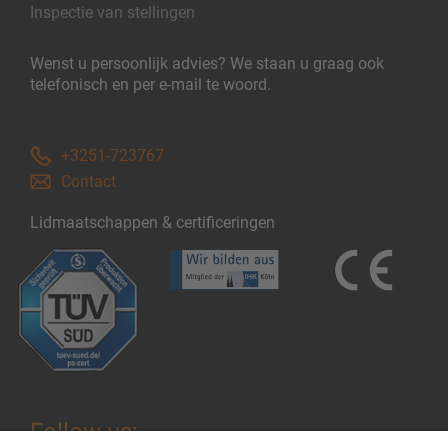
Inspectie van stellingen
Wenst u persoonlijk advies? We staan u graag ook
telefonisch en per e-mail te woord.
+3251-723767
Contact
Lidmaatschappen & certificeringen
Follow us: