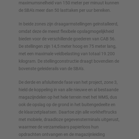
maximumsnelheid van 150 meter per minuut kunnen
de SBA's meer dan 50 lasttaken per uur bereiken.
In beide zones zijn draagarmstellingen geïnstalleerd,
omdat deze de meest flexibele opslagmogelijkheid
bieden voor de verschillende goederen van CAB 56.
De stellingen zijn 14,5 meter hoog en 75 meter lang,
met een maximale veldbelasting van totaal 19.200
kilogram. De stellingconstructie draagt bovendien de
bovenste geleiderails van de SBA's.
De derde en afsluitende fase van het project, zone 3,
hield de koppeling in van alle nieuwe en al bestaande
magazijndelen op het hele terrein met het WMS, dus
ook de opslag op de grond in het buitengedeelte en
de klaarzetplaatsen. Daartoe zijn alle vorkheftrucks
met mobiele, draadloze gegevensterminals uitgerust,
waarmee de verzamelaars papierloos hun
opdrachten ontvangen en de magazijnleiding