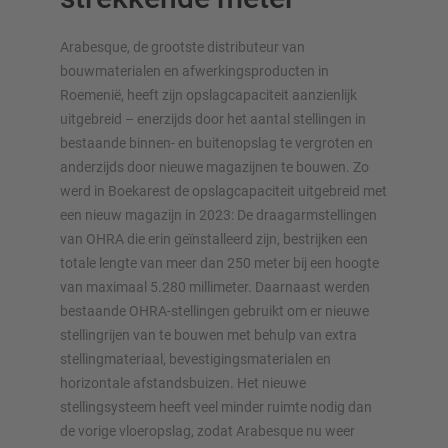
Arabesque, de grootste distributeur van
bouwmaterialen en afwerkingsproducten in
Roemenië, heeft zijn opslagcapaciteit aanzienlijk
OVERZICHT VAN OPSLAGSYSTEMEN
uitgebreid – enerzijds door het aantal stellingen in
bestaande binnen- en buitenopslag te vergroten en
Palletstellingen
anderzijds door nieuwe magazijnen te bouwen. Zo
Verrijdbare stellingen
werd in Boekarest de opslagcapaciteit uitgebreid met
Automatische opslagsystemen
een nieuw magazijn in 2023: De draagarmstellingen
Stellingenhal
van OHRA die erin geïnstalleerd zijn, bestrijken een
Systeemvloeren
totale lengte van meer dan 250 meter bij een hoogte
van maximaal 5.280 millimeter. Daarnaast werden
Verticale opslag
bestaande OHRA-stellingen gebruikt om er nieuwe
stellingrijen van te bouwen met behulp van extra
stellingmateriaal, bevestigingsmaterialen en
horizontale afstandsbuizen. Het nieuwe
Plan uw stellingsysteem individueel met onze configurators
stellingsysteem heeft veel minder ruimte nodig dan
– inclusief directe aanvraag
de vorige vloeropslag, zodat Arabesque nu weer