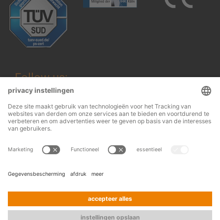
Follow us:
Wettelijke informatie
© 2026
OHRA
Algemene voorwaarden
Regalanlagen
Terms and conditions of assembly
GmbH
Gegevensbescherming
Contact