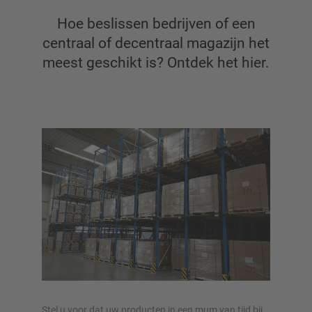
Hoe beslissen bedrijven of een
Draagarmstellingen
centraal of decentraal magazijn het
meest geschikt is? Ontdek het hier.
Draagarmstelling met dak
Enkelzijdige draagarmstelling
Dubbelzijdige draagarmstelling
Draagarmstellingen voor zware lasten
Mobiele draagarmstellingen
Draagarmstellingen voor langgoed
Andere draagarmstelling uitvoeringen
Stel u voor dat uw producten in een mum van tijd bij