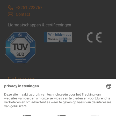
+3251-723767
Contact
Lidmaatschappen & certificeringen
Follow us: