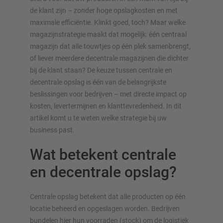
de klant zijn – zonder hoge opslagkosten en met
maximale efficiëntie. Klinkt goed, toch? Maar welke
magazijnstrategie maakt dat mogelijk: één centraal
magazijn dat alle touwtjes op één plek samenbrengt,
of liever meerdere decentrale magazijnen die dichter
bij de klant staan? De keuze tussen centrale en
decentrale opslag is één van de belangrijkste
beslissingen voor bedrijven – met directe impact op
kosten, levertermijnen en klanttevredenheid. In dit
OVERZICHT VAN OPSLAGSYSTEMEN
artikel komt u te weten welke strategie bij uw
business past.
Palletstellingen
Wat betekent centrale
Verrijdbare stellingen
Automatische opslagsystemen
en decentrale opslag?
Stellingenhal
Systeemvloeren
Centrale opslag betekent dat alle producten op één
Verticale opslag
locatie beheerd en opgeslagen worden. Bedrijven
bundelen hier hun voorraden (stock) om de logistiek