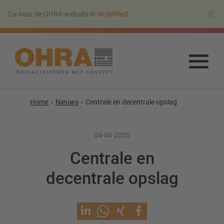
Naar
×
Ga naar de OHRA-website in
undefined
.
hoofdinhoud
springen
Naa
hoo
spr
Home
Nieuws
Centrale en decentrale opslag
04-04-2025
Centrale en
decentrale opslag