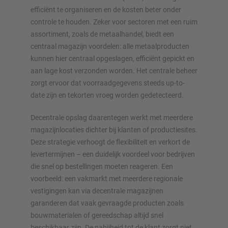
efficiënt te organiseren en de kosten beter onder
controle te houden. Zeker voor sectoren met een ruim
Plan uw stellingsysteem individueel met onze configurators
assortiment, zoals de metaalhandel, biedt een
– inclusief directe aanvraag
centraal magazijn voordelen: alle metaalproducten
kunnen hier centraal opgeslagen, efficiënt gepickt en
aan lage kost verzonden worden. Het centrale beheer
Configureer stelling nu
zorgt ervoor dat voorraadgegevens steeds up-to-
date zijn en tekorten vroeg worden gedetecteerd.
Decentrale opslag daarentegen werkt met meerdere
magazijnlocaties dichter bij klanten of productiesites.
Deze strategie verhoogt de flexibiliteit en verkort de
levertermijnen – een duidelijk voordeel voor bedrijven
die snel op bestellingen moeten reageren. Een
voorbeeld: een vakmarkt met meerdere regionale
vestigingen kan via decentrale magazijnen
garanderen dat vaak gevraagde producten zoals
bouwmaterialen of gereedschap altijd snel
beschikbaar zijn. De nabijheid tot de klant zorgt niet