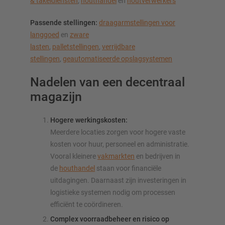
& takeldiensten
,
houthandel
en
houtverwerkers
Passende stellingen:
draagarmstellingen voor
langgoed
en
zware
lasten
,
palletstellingen
,
verrijdbare
stellingen
,
geautomatiseerde opslagsystemen
Nadelen van een decentraal
magazijn
Hogere werkingskosten:
Meerdere locaties zorgen voor hogere vaste
kosten voor huur, personeel en administratie.
Vooral kleinere
vakmarkten
en bedrijven in
de
houthandel
staan voor financiële
uitdagingen. Daarnaast zijn investeringen in
logistieke systemen nodig om processen
efficiënt te coördineren.
Complex voorraadbeheer en risico op